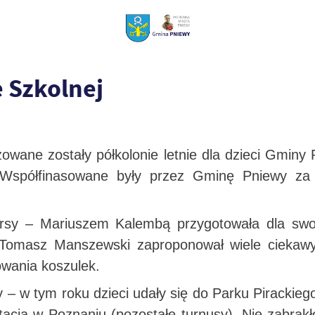
e Szkolnej
zowane zostały półkolonie letnie dla dzieci Gminy 
 Współfinasowane były przez Gminę Pniewy za 
ursy – Mariuszem Kalembą przygotowała dla swoi
 Tomasz Manszewski zaproponował wiele ciekaw
wania koszulek.
dy – w tym roku dzieci udały się do Parku Pirackie
itacja w Poznaniu (pozostałe turnusy). Nie zabrak