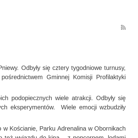
Pniewy. Odbyły się cztery tygodniowe turnusy,
pośrednictwem Gminnej Komisji Profilaktyki
ch podopiecznych wiele atrakcji. Odbyły się
ych eksperymentów. Wiele emocji wzbudziły
go w Kościanie, Parku Adrenalina w Obornikach
ło też wyjazdu do kina – z popcornem, lodami