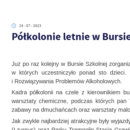
24 - 07 - 2023
Półkolonie letnie w Bursi
Już po raz kolejny w Bursie Szkolnej zorgani
w których uczestniczyło ponad sto dzieci.
i Rozwiązywania Problemów Alkoholowych.
Kadra półkolonii na czele z kierownikiem b
warsztaty chemiczne, podczas których pan
zabawy na dmuchańcach oraz warsztaty malo
Jak zwykle najbardziej atrakcyjne były wyjaz
(I turnus) oraz Parku Trampolin Stacja Graw