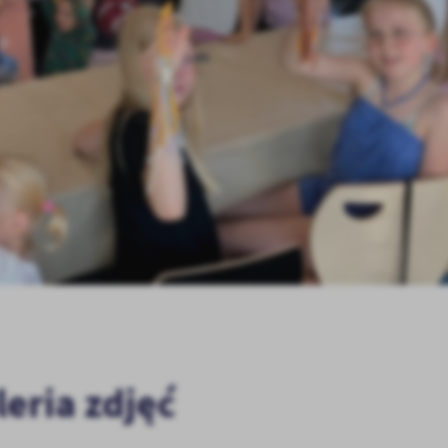
leria zdjęć