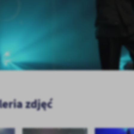
leria zdjęć