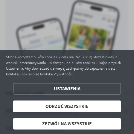
ZAPISZ WYBRANE
Strona korzysta z plików cookies w celu realizacji usług. Możesz określić
warunki przechowywania lub dostępu do plików cookies klikając przycisk
ODRZUĆ WSZYSTKIE
Ustawienia. Aby dowiedzieć się więcej zachęcamy do zapoznania się z
Polityką Cookies oraz Polityką Prywatności.
ZEZWÓL NA WSZYSTKIE
USTAWIENIA
POMOCNE LINKI
ODRZUĆ WSZYSTKIE
APLIKACJA MIESZKANIEC INFO
ZEZWÓL NA WSZYSTKIE
GODZINY PRACY URZĘDU